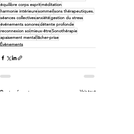
équilibre corps esprit
méditation
harmonie intérieure
sommeil
sons thérapeutiques.
séances collectives
anxiété
gestion du stress
événements sonores
détente profonde
reconnexion soi
mieux-être
Sonothérapie
apaisement mental
lâcher-prise
Évènements
Voir tout
Posts récents